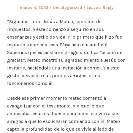
Posted
Posted
marzo 4, 2023
Uncategorized
Leave a Reply
on
in
“Sígueme”, dijo Jesús a Mateo, cobrador de
impuestos, y éste comenzó a seguirlo en sus
enseñanzas y estilo de vida. Y lo primero que hizo fue
invitarlo a comer a casa. ¡Vaya acto eucarístico!
Sabemos que
eucaristía
en griego significa “acción de
gracias”. Mateo mostró su agradecimiento a Jesús por
invitarle, haciéndole una invitación a comer. Y a este
gesto convocó a sus propios amigos, otros
funcionarios como él.
Desde ese primer momento Mateo comenzó a
evangelizar con el testimonio. Vio que lo que
anunciaba Jesús era bueno para todos e invitó a sus
amigos a que lo escucharan comiendo con Él. Mateo
captó la profundidad de lo que se vivía al lado de