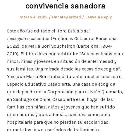
convivencia sanadora
Posted
Posted
marzo 4, 2023
Uncategorized
Leave a Reply
on
in
Este año fue editado el libro
Estudio del
neologismo
caseidad (Ediciones Octaedro: Barcelona,
2022), de Maria Bori Soucheiron (Barcelona, 1964-
2019). El libro lleva por subtítulo: “Sus beneficios para
niños, niñas y jóvenes en situación de enfermedad y
sus familias. Una mirada desde las casas de acogida”.
Y es que Maria Bori trabajó durante muchos años en el
Espacio Educativo Casabierta, una casa de acogida
que depende de la Corporación para el Niño Quemado,
en Santiago de Chile. Casabierta es el hogar de las
familias con niñas, niños y jóvenes que han sufrido
quemaduras y que, además, funciona como aula
hospitalaria para que no pierdan su escolaridad
durante los largos períodos de tratamiento.