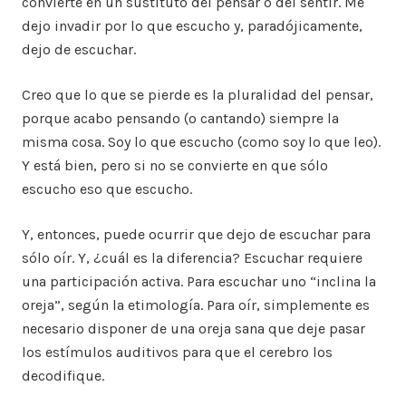
convierte en un sustituto del pensar o del sentir. Me
dejo invadir por lo que escucho y, paradójicamente,
dejo de escuchar.
Creo que lo que se pierde es la pluralidad del pensar,
porque acabo pensando (o cantando) siempre la
misma cosa. Soy lo que escucho (como soy lo que leo).
Y está bien, pero si no se convierte en que sólo
escucho eso que escucho.
Y, entonces, puede ocurrir que dejo de escuchar para
sólo oír. Y, ¿cuál es la diferencia? Escuchar requiere
una participación activa. Para escuchar uno “inclina la
oreja”, según la etimología. Para oír, simplemente es
necesario disponer de una oreja sana que deje pasar
los estímulos auditivos para que el cerebro los
decodifique.