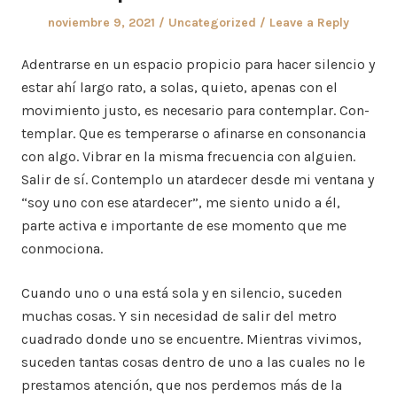
Posted
Posted
noviembre 9, 2021
Uncategorized
Leave a Reply
on
in
Adentrarse en un espacio propicio para hacer silencio y
estar ahí largo rato, a solas, quieto, apenas con el
movimiento justo, es necesario para contemplar. Con-
templar. Que es temperarse o afinarse en consonancia
con algo. Vibrar en la misma frecuencia con alguien.
Salir de sí. Contemplo un atardecer desde mi ventana y
“soy uno con ese atardecer”, me siento unido a él,
parte activa e importante de ese momento que me
conmociona.
Cuando uno o una está sola y en silencio, suceden
muchas cosas. Y sin necesidad de salir del metro
cuadrado donde uno se encuentre. Mientras vivimos,
suceden tantas cosas dentro de uno a las cuales no le
prestamos atención, que nos perdemos más de la