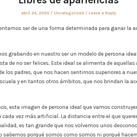
Posted
Posted
abril 24, 2020
Uncategorized
Leave a Reply
on
in
entamos ser de una forma determinada para ganar la ac
s grabando en nuestro ser un modelo de persona ideal
sta de no ser felices. Este ideal se alimenta de aquellas
de los padres, que nos hacen sentirnos superiores a nu
scuela y en tantos otros ámbitos, que nos brindan la ac
años, esta imagen de persona ideal que vamos construy
 cada vez más artificial. La distancia entre el que quere
ealidad, es tan grande que nos volvemos unos desconoc
o sabemos porqué somos como somos ni porqué hacem