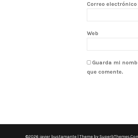
Correo electrónic
Web
Guarda mi nombre
que comente.
©2026 javier bustamante
| Theme by
SuperbThemes.Co