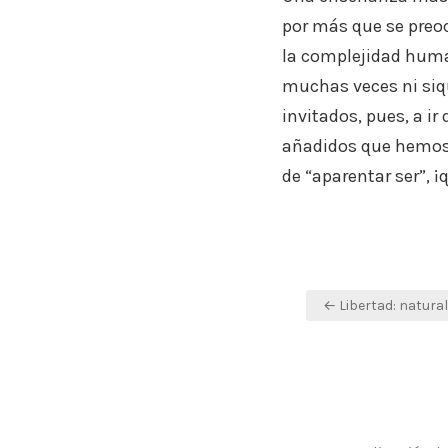
por más que se preo
la complejidad huma
muchas veces ni siq
invitados, pues, a i
añadidos que hemos 
de “aparentar ser”, ¡
Navegación
← Libertad: natural
de
entradas