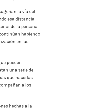
ugerían la vía del
ando esa distancia
erior de la persona.
 continúan habiendo
ización en las
 que pueden
atan una serie de
más que hacerlas
 acompañan a los
ones hechas a la