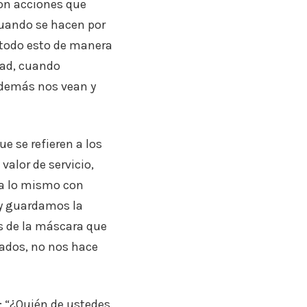
son acciones que
cuando se hacen por
 todo esto de manera
dad, cuando
 demás nos vean y
e se refieren a los
alor de servicio,
sa lo mismo con
 y guardamos la
s de la máscara que
ados, no nos hace
 “¿Quién de ustedes,