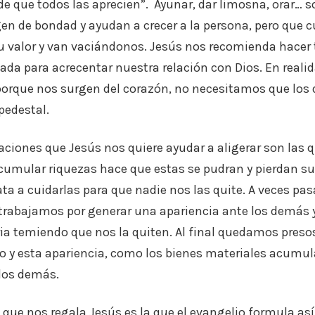
n de que todos las aprecien”. Ayunar, dar limosna, orar… 
en de bondad y ayudan a crecer a la persona, pero que 
su valor y van vaciándonos. Jesús nos recomienda hacer
ada para acrecentar nuestra relación con Dios. En reali
orque nos surgen del corazón, no necesitamos que los
pedestal.
aciones que Jesús nos quiere ayudar a aligerar son las qu
cumular riquezas hace que estas se pudran y pierdan su v
a a cuidarlas para que nadie nos las quite. A veces pa
 trabajamos por generar una apariencia ante los demás
a temiendo que nos la quiten. Al final quedamos preso
y esta apariencia, como los bienes materiales acumul
 los demás.
e nos regala Jesús es la que el evangelio formula así: