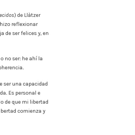
ecidos
) de Llàtzer
hizo reflexionar
 de ser felices y, en
 o no ser: he ahí la
coherencia.
te ser una capacidad
ida. Es personal e
lo de que mi libertad
libertad comienza y