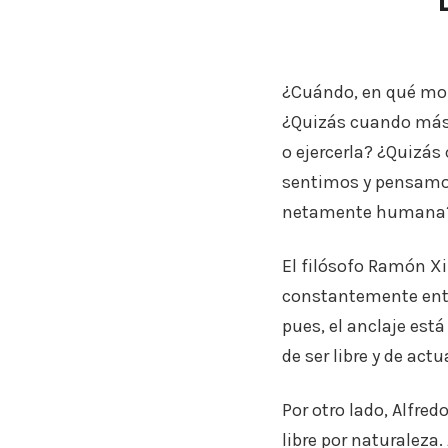
¿Cuándo, en qué mom
¿Quizás cuando más 
o ejercerla? ¿Quizá
sentimos y pensamos
netamente humana
El filósofo Ramón Xi
constantemente entre
pues, el anclaje está
de ser libre y de ac
Por otro lado, Alfred
libre por naturaleza