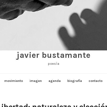
javier bustamante
poesía
movimiento
imagen
agenda
biografía
contacto
Libertad: naturaleza y elecció