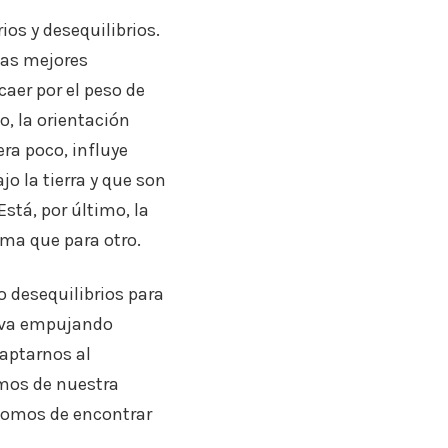
os y desequilibrios.
las mejores
aer por el peso de
o, la orientación
era poco, influye
jo la tierra y que son
stá, por último, la
ima que para otro.
 desequilibrios para
s va empujando
aptarnos al
mos de nuestra
 somos de encontrar