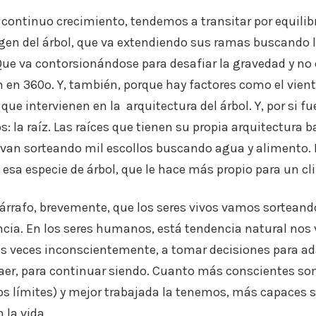
continuo crecimiento, tendemos a transitar por equilibri
en del árbol, que va extendiendo sus ramas buscando 
Que va contorsionándose para desafiar la gravedad y no c
 en 360º. Y, también, porque hay factores como el vient
 que intervienen en la arquitectura del árbol. Y, por si fu
 la raíz. Las raíces que tienen su propia arquitectura ba
 y van sorteando mil escollos buscando agua y alimento. E
 esa especie de árbol, que le hace más propio para un cl
rrafo, brevemente, que los seres vivos vamos sorteando
encia. En los seres humanos, está tendencia natural no
s veces inconscientemente, a tomar decisiones para ad
er, para continuar siendo. Cuanto más conscientes so
ros límites) y mejor trabajada la tenemos, más capaces
 la vida.