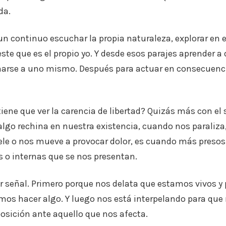
da.
 un continuo escuchar la propia naturaleza, explorar en 
ste que es el propio yo. Y desde esos parajes aprender a de
harse a uno mismo. Después para actuar en consecuenci
iene que ver la carencia de libertad? Quizás más con el
algo rechina en nuestra existencia, cuando nos paraliz
ele o nos mueve a provocar dolor, es cuando más presos
 o internas que se nos presentan.
or señal. Primero porque nos delata que estamos vivos y 
mos hacer algo. Y luego nos está interpelando para qu
sición ante aquello que nos afecta.