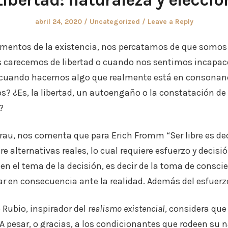
Posted
Posted
abril 24, 2020
Uncategorized
Leave a Reply
on
in
entos de la existencia, nos percatamos de que somos s
carecemos de libertad o cuando nos sentimos incapac
s cuando hacemos algo que realmente está en consonanc
? ¿Es, la libertad, un autoengaño o la constatación d
?
rau, nos comenta que para Erich Fromm “Ser libre es dec
 alternativas reales, lo cual requiere esfuerzo y decisi
 en el tema de la decisión, es decir de la toma de consci
tuar en consecuencia ante la realidad. Además del esfuer
o Rubio, inspirador del
realismo existencial
, considera que
. A pesar, o gracias, a los condicionantes que rodeen su 