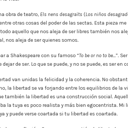
a obra de teatro,
Els nens desagraïts
(
Los niños desagrad
entre otras cosas del poder de las sectas. Esta pieza me 
do aquello que nos aleja de ser libres también nos aleja
al, nos aleja de ser quienes somos.
ar a Shakespeare con su famoso “
To be or no to be…
”. Ser
 dejar de ser. Lo que se puede, y no se puede, es ser en 
ertad van unidas la felicidad y la coherencia. No obstan
, la libertad se va forjando entre los equilibrios de la v
ue también la libertad es una construcción social. Aquel
 la tuya es poco realista y más bien egocentrista. Mi 
ya y puede verse coartada si tu libertad es coartada.