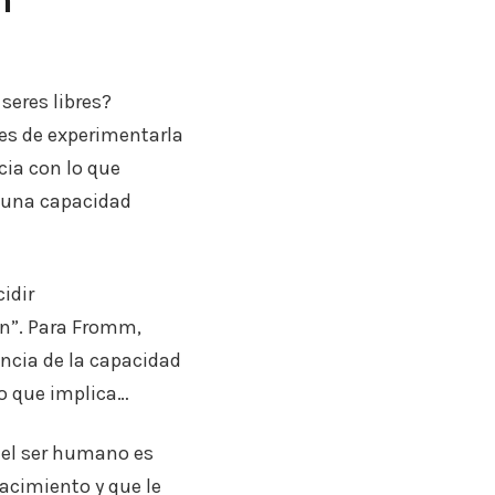
eres libres?
es de experimentarla
ia con lo que
e una capacidad
idir
ón”. Para Fromm,
encia de la capacidad
zo que implica…
 el ser humano es
nacimiento y que le