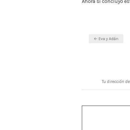
Ahora sí concluyo est
Navegación
← Eva y Adán
de
entradas
Tu dirección de