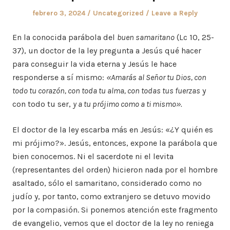
Posted
Posted
febrero 3, 2024
Uncategorized
Leave a Reply
on
in
En la conocida parábola del
buen samaritano
(Lc 10, 25-
37), un doctor de la ley pregunta a Jesús qué hacer
para conseguir la vida eterna y Jesús le hace
responderse a sí mismo:
«Amarás al Señor tu Dios, con
todo tu corazón, con toda tu alma, con todas tus fuerzas
y
con todo tu ser,
y a tu prójimo como a ti mismo».
El doctor de la ley escarba más en Jesús: «¿Y quién es
mi prójimo?». Jesús, entonces, expone la parábola que
bien conocemos. Ni el sacerdote ni el levita
(representantes del orden) hicieron nada por el hombre
asaltado, sólo el samaritano, considerado como no
judío y, por tanto, como extranjero se detuvo movido
por la compasión. Si ponemos atención este fragmento
de evangelio, vemos que el doctor de la ley no reniega