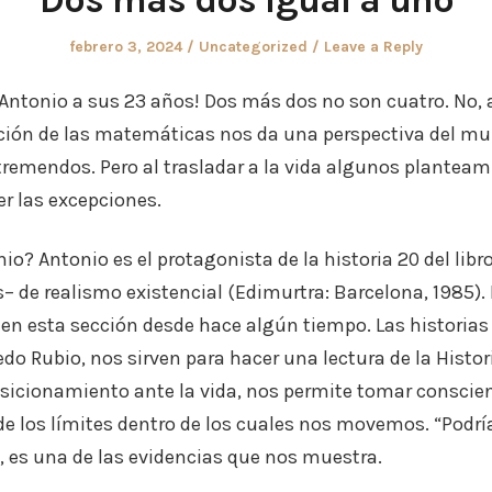
Posted
Posted
febrero 3, 2024
Uncategorized
Leave a Reply
on
in
Antonio a sus 23 años! Dos más dos no son cuatro. No, a
cción de las matemáticas nos da una perspectiva del mu
tremendos. Pero al trasladar a la vida algunos planteam
r las excepciones.
io? Antonio es el protagonista de la historia 20 del libr
s– de realismo existencial (Edimurtra: Barcelona, 1985). 
n esta sección desde hace algún tiempo. Las historias 
do Rubio, nos sirven para hacer una lectura de la Histor
sicionamiento ante la vida, nos permite tomar conscien
z, de los límites dentro de los cuales nos movemos. “Podrí
, es una de las evidencias que nos muestra.