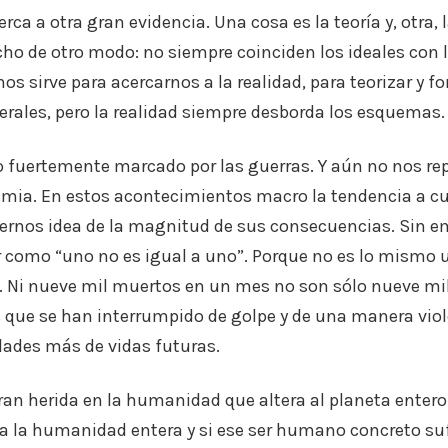
rca a otra gran evidencia. Una cosa es la teoría y, otra,
cho de otro modo: no siempre coinciden los ideales con l
os sirve para acercarnos a la realidad, para teorizar y f
rales, pero la realidad siempre desborda los esquemas.
to fuertemente marcado por las guerras. Y aún no nos r
emia. En estos acontecimientos macro la tendencia a cu
ernos idea de la magnitud de sus consecuencias. Sin e
omo “uno no es igual a uno”. Porque no es lo mismo u
 Ni nueve mil muertos en un mes no son sólo nueve mil
s que se han interrumpido de golpe y de una manera vio
idades más de vidas futuras.
an herida en la humanidad que altera al planeta entero
la humanidad entera y si ese ser humano concreto su