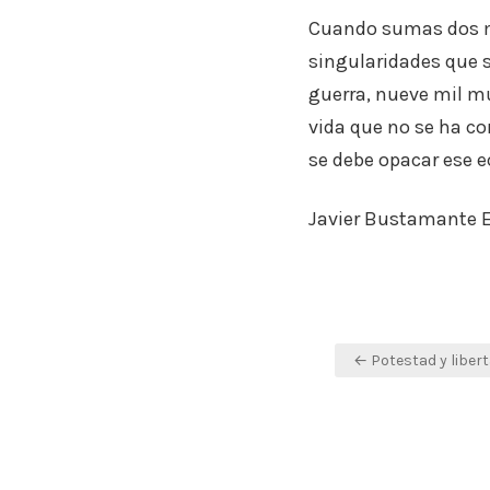
Cuando sumas dos más
singularidades que se
guerra, nueve mil m
vida que no se ha co
se debe opacar ese e
Javier Bustamante 
Navegación
← Potestad y liber
de
entradas