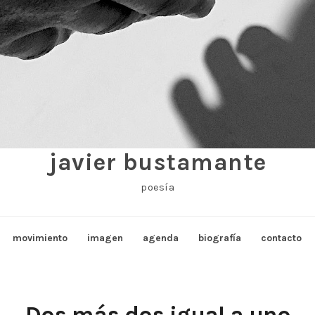
javier bustamante
poesía
movimiento
imagen
agenda
biografía
contacto
Dos más dos igual a uno