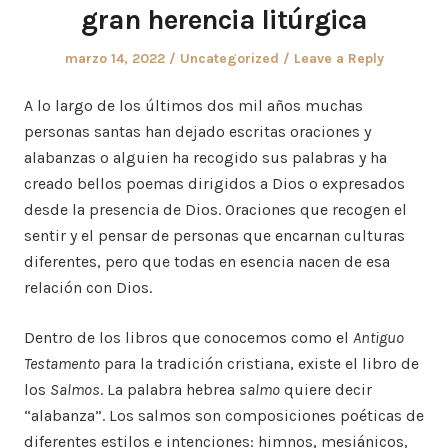
gran herencia litúrgica
Posted
Posted
marzo 14, 2022
Uncategorized
Leave a Reply
on
in
A lo largo de los últimos dos mil años muchas
personas santas han dejado escritas oraciones y
alabanzas o alguien ha recogido sus palabras y ha
creado bellos poemas dirigidos a Dios o expresados
desde la presencia de Dios. Oraciones que recogen el
sentir y el pensar de personas que encarnan culturas
diferentes, pero que todas en esencia nacen de esa
relación con Dios.
Dentro de los libros que conocemos como el
Antiguo
Testamento
para la tradición cristiana, existe el libro de
los
Salmos
. La palabra hebrea
salmo
quiere decir
“alabanza”. Los salmos son composiciones poéticas de
diferentes estilos e intenciones: himnos, mesiánicos,