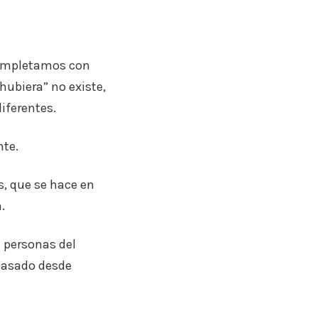
acompletamos con
hubiera” no existe,
iferentes.
nte.
s, que se hace en
.
, personas del
pasado desde