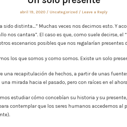
Posted
Posted
abril 19, 2020
Uncategorized
Leave a Reply
on
in
iera sido distinta…” Muchas veces nos decimos esto. Y 
lo nos cantara”. El caso es que, como suele decirse, el “
otros escenarios posibles que nos regalarían presentes d
somos los que somos y como somos. Existe un solo prese
re una recapitulación de hechos, a partir de unas fuente
 una mirada hacia el pasado, pero con raíces en el ahora
emos estudiar cómo concebían su historia y su presente
e para contemplar que los seres humanos accedemos al 
nte).