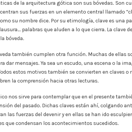
sticas de la arquitectura gótica son sus bóvedas. Son cua
centran sus fuerzas en un elemento central llamado “cl
como su nombre dice. Por su etimología, clave es una 
 clausura… palabras que aluden a lo que cierra. La clave 
 la bóveda.
bóveda también cumplen otra función. Muchas de ellas s
ra dar mensajes. Ya sea un escudo, una escena o la im
 Todos estos motivos también se convierten en claves o
 abren la comprensión hacia otras lecturas.
tico nos sirve para contemplar que en el presente tambi
sión del pasado. Dichas claves están ahí, colgando ant
an las fuerzas del devenir y en ellas se han ido esculpie
es que condensan los acontecimientos sucedidos.