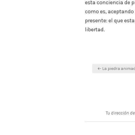
esta conciencia de p
como es, aceptando 
presente: el que esta
libertad.
Navegación
← La piedra anima
de
entradas
Tu dirección de