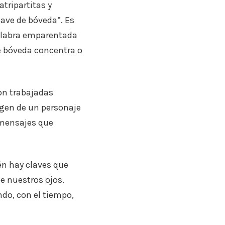
tripartitas y
ave de bóveda”. Es
palabra emparentada
de bóveda concentra o
on trabajadas
agen de un personaje
 mensajes que
én hay claves que
e nuestros ojos.
ndo, con el tiempo,