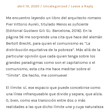
Posted
Posted
abril 19, 2020
Uncategorized
Leave a Reply
on
in
Me encuentro leyendo un libro del arquitecto romano
Pier Vittorio Aureli, titulado
Menos es suficiente
(Editorial Gustavo Gili SL: Barcelona, 2016)
.
En la
página 56 me sorprende una cita que hace del alemán
Bertolt Brecht, para quien el comunismo es “La
distribución equitativa de la pobreza”. Más allá de la
particular opinión que cada quien tenga sobre los
grandes paradigmas como son el capitalismo o el
comunismo, esta cita me hace meditar sobre el
“límite”. ¡De hecho, me conmueve!
El límite: sí, ese espacio que puede concebirse como
una línea infranqueable que divide y separa, que aísla.
O, bien, como esa transición entre dos o más
realidades a las que dicho límite une y cuya naturaleza